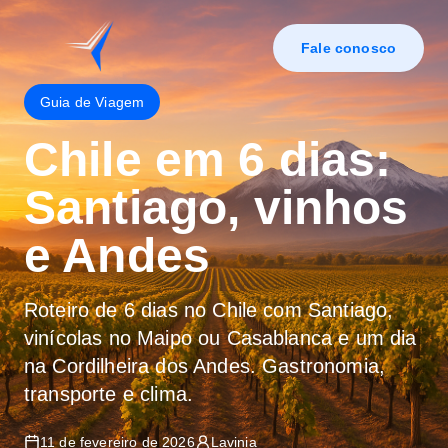
Fale conosco
Guia de Viagem
Chile em 6 dias:
Santiago, vinhos
e Andes
Roteiro de 6 dias no Chile com Santiago,
vinícolas no Maipo ou Casablanca e um dia
na Cordilheira dos Andes. Gastronomia,
transporte e clima.
11 de fevereiro de 2026
Lavinia